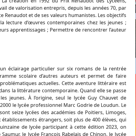
. La création en 1992 du Prix Renaudot des Lycéens,
vail de valorisation entrepris, depuis les années 70, par
e Renaudot et de ses valeurs humanistes. Les objectifs
la lecture d’œuvres contemporaines chez les jeunes ;
leurs apprentissages ; Permettre de rencontrer l’auteur
n éclairage particulier sur six romans de la rentrée
ogramme scolaire d’autres auteurs et permet de faire
roblématiques actuelles. Cette aventure littéraire est
ans la littérature contemporaine. Quand elle se passe
es jeunes. À l’origine, seul le lycée Guy Chauvet de
n 2000 le lycée professionnel Marc Godrie de Loudun. Le
sont seize lycées des académies de Poitiers, Limoges,
établissements étrangers, soit plus de 400 élèves, qui
uinzaine de lycée participant à cette édition 2023, on
Saumur, le lycée François Rabelais de Chinon, le lycée