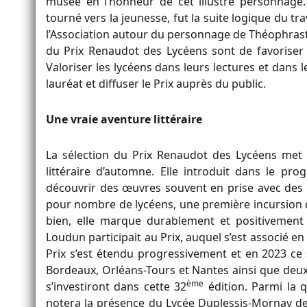
musée en l’honneur de cet illustre personnage
tourné vers la jeunesse, fut la suite logique du tra
l’Association autour du personnage de Théophrast
du Prix Renaudot des Lycéens sont de favoriser 
Valoriser les lycéens dans leurs lectures et dans 
lauréat et diffuser le Prix auprès du public.
Une vraie aventure littéraire
La sélection du Prix Renaudot des Lycéens met u
littéraire d’automne. Elle introduit dans le pr
découvrir des œuvres souvent en prise avec des p
pour nombre de lycéens, une première incursion d
bien, elle marque durablement et positivement l
Loudun participait au Prix, auquel s’est associé e
Prix s’est étendu progressivement et en 2023 ce 
Bordeaux, Orléans-Tours et Nantes ainsi que deux 
ème
s’investiront dans cette 32
édition. Parmi la q
notera la présence du Lycée Duplessis-Mornay de 