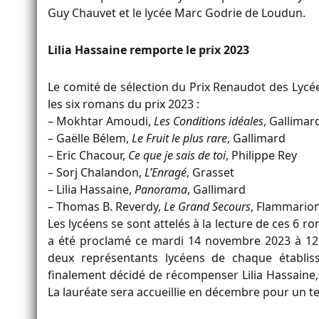
Guy Chauvet et le lycée Marc Godrie de Loudun.
Lilia Hassaine remporte le prix 2023
Le comité de sélection du Prix Renaudot des Lycé
les six romans du prix 2023 :
– Mokhtar Amoudi,
Les Conditions idéales
, Gallimar
– Gaëlle Bélem,
Le Fruit le plus rare
, Gallimard
– Eric Chacour,
Ce que je sais de toi
, Philippe Rey
– Sorj Chalandon,
L’Enragé
, Grasset
– Lilia Hassaine,
Panorama
, Gallimard
– Thomas B. Reverdy,
Le Grand Secours
, Flammarion
Les lycéens se sont attelés à la lecture de ces 6 
a été proclamé ce mardi 14 novembre 2023 à 12h
deux représentants lycéens de chaque établis
finalement décidé de récompenser Lilia Hassaine
La lauréate sera accueillie en décembre pour un t