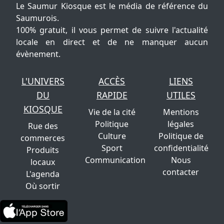
Le Saumur Kiosque est le média de référence du
Saumurois.
100% gratuit, il vous permet de suivre l'actualité
locale en direct et de ne manquer aucun
évènement.
L'UNIVERS
ACCÈS
LIENS
DU
RAPIDE
UTILES
KIOSQUE
Vie de la cité
Mentions
Politique
légales
Rue des
Culture
Politique de
commerces
Sport
confidentialité
Produits
Communication
Nous
locaux
contacter
L'agenda
Où sortir