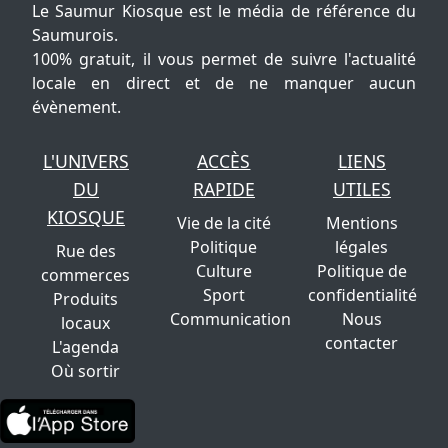
Le Saumur Kiosque est le média de référence du
Saumurois.
100% gratuit, il vous permet de suivre l'actualité
locale en direct et de ne manquer aucun
évènement.
L'UNIVERS
ACCÈS
LIENS
DU
RAPIDE
UTILES
KIOSQUE
Vie de la cité
Mentions
Politique
légales
Rue des
Culture
Politique de
commerces
Sport
confidentialité
Produits
Communication
Nous
locaux
contacter
L'agenda
Où sortir