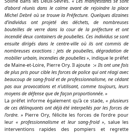
Soline dans les Deux-Sèvres.
« Les
manifestants se sont
d’abord réunis dans le calme avant de rejoindre la place
Michel
Debré où se trouve la Préfecture.
Quelques
dizaines
d’individus
ont
projeté
des
déchets,
de
nombreuses
bouteilles de verre dans la cour de la préfecture et ont
incendié
deux containers de poubelles. Ces individus se sont
ensuite dirigés dans le centre-
ville où ils ont commis de
nombreuses exactions
: jets de poubelles, dégradation
de
mobilier urbain, incendies de poubelles »
, indique le préfet
de Maine-et-Loire, Pierre Ory. Il ajoute :
«
Ils ont une fois
de plus pris pour cible les forces de police qui ont réagi avec
beaucoup de sang-froid et de professionnalisme, ne cédant
pas aux provocations
et
n’utilisant,
comme
toujours,
leurs
moyens
de
défense
que
de
façon
proportionnée. »
La préfet informe également qu’à
ce stade,
« plusieurs
de ces délinquants ont déjà été interpellés par les forces de
l’ordre. »
Pierre
Ory
,
félicite
les
forces
de
l’ordre
pour
leur
«
professionnalisme et leur sang-froid »
, salue les
interventions rapides des pompiers
et regrette