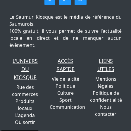
Le Saumur Kiosque est le média de référence du
Saumurois.
100% gratuit, il vous permet de suivre l'actualité
locale en direct et de ne manquer aucun
évènement.
L'UNIVERS
ACCÈS
LIENS
DU
RAPIDE
UTILES
KIOSQUE
Vie de la cité
Mentions
Politique
légales
Rue des
Culture
Politique de
commerces
Sport
confidentialité
Produits
Communication
Nous
locaux
contacter
L'agenda
Où sortir