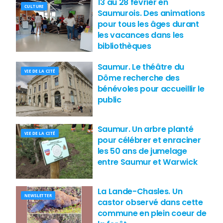
13 au 28 février en
CULTURE
Saumurois. Des animations
pour tous les âges durant
les vacances dans les
bibliothèques
Saumur. Le théâtre du
VIE DE LA CITÉ
Dôme recherche des
bénévoles pour accueillir le
public
Saumur. Un arbre planté
VIE DE LA CITÉ
pour célébrer et enraciner
les 50 ans de jumelage
entre Saumur et Warwick
La Lande-Chasles. Un
NEWSLETTER
castor observé dans cette
commune en plein coeur de