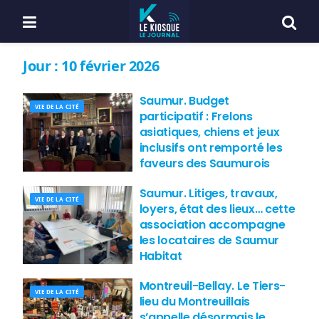
Jour :
10 février 2026
Saumur. Budget
VIE DE LA CITÉ
participatif : Frelons
asiatiques, chiens et jeux
inclusifs ont remporté les
faveurs des Saumurois
Saumur. Litiges, travaux,
VIE DE LA CITÉ
loyers, état des lieux… cette
association accompagne
les locataires de Saumur
Habitat
Montreuil-Bellay. Le Tiers-
VIE DE LA CITÉ
lieu du Montreuillais
s’appelle désormais le