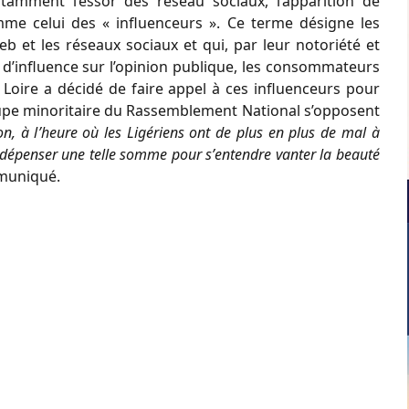
tamment l’essor des réseau sociaux, l’apparition de
me celui des « influenceurs ». Ce terme désigne les
b et les réseaux sociaux et qui, par leur
notoriété et
 d’influence sur l’opinion publique, les consommateurs
 Loire a décidé de faire appel à ces influenceurs pour
roupe minoritaire du Rassemblement National s’opposent
on
, à l
’
heure où les
L
igériens ont de plus en p
lus de
mal à
e dépenser une telle somme pour
s
’
entendre vanter la beauté
mmuniqué.