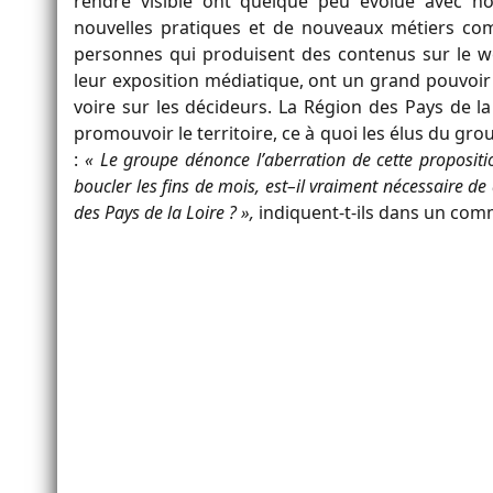
rendre visible ont quelque peu évolué avec no
nouvelles pratiques et de nouveaux métiers com
personnes qui produisent des contenus sur le we
leur exposition médiatique, ont un grand pouvoir
voire sur les décideurs. La Région des Pays de la
promouvoir le territoire, ce à quoi les élus du g
:
«
Le groupe dénon
ce l
’
aberration
de cette propositi
boucler les fins de mois, est
–
il vraiment nécessaire d
des
Pays de la Loire
? »,
indiquent-t-ils dans un co