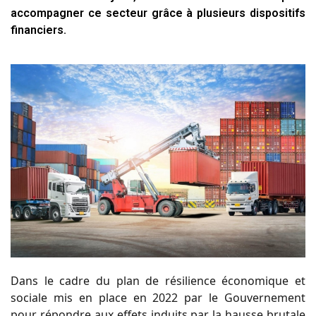
accompagner ce secteur grâce à plusieurs dispositifs
financiers.
Dans
le
cadre
du
plan
de
résilience
économique
et
sociale
mis
en
place
en
2022
par
le
Gouvernement
pour
répondre aux
effets induits par
la
hausse brutale