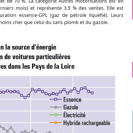
et de 70 %. La catégorie Autres motorisations est en
niers mois) et représente 3,9 % des ventes. Elle est
ration essence-GPL (gaz de pétrole liquéfié). Leurs
moins cher que celui du sans plomb et du gazole.