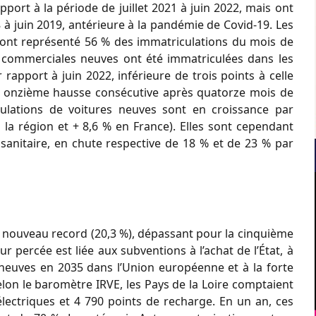
port à la période de juillet 2021 à juin 2022, mais ont
8 à juin 2019, antérieure à la pandémie de Covid-19. Les
s ont représenté 56 % des immatriculations du mois de
 et commerciales neuves ont été immatriculées dans les
 rapport à juin 2022, inférieure de trois points à celle
 la onzième hausse consécutive après quatorze mois de
culations de voitures neuves sont en croissance par
la région et + 8,6 % en France). Elles sont cependant
e sanitaire, en chute respective de 18 % et de 23 % par
un nouveau record (20,3 %), dépassant pour la cinquième
eur percée est liée aux subventions à l’achat de l’État, à
s neuves en 2035 dans l’Union européenne et à la forte
lon le baromètre IRVE, les Pays de la Loire comptaient
électriques et 4 790 points de recharge. En un an, ces