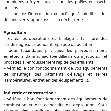
cheminées à foyers ouverts ou des poêles et inserts
anciens.
– respectez l’interdiction de brûlage à l’air libre des
déchets verts, apportez-les en déchetteries.
Agriculture :
– évitez les opérations de brûlage à l’air libre des
résidus agricoles pendant l’épisode de pollution.
– pour l’épandage, privilégiez les procédés moins
émetteurs d’ammoniac (pendillards ou injection…) et
procédez à l’enfouissement rapide des
e
ffl
uents.
– véri
fi
ez le bon fonctionnement de vos équipements
de chau
ff
age des bâtiments d’élevage et serres
(températures, entretien des
équipements…).
Industrie et construction :
– véri
fi
ez le bon fonctionnement des équipements de
combustion et des dispositifs de dépollution. Sous
réserve des conditions de sécurité,
reportez les