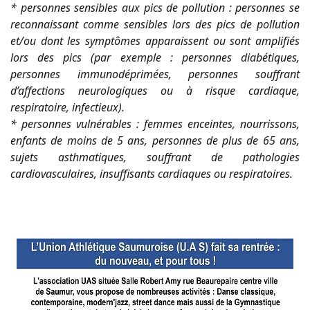
* personnes sensibles aux pics de pollution : personnes se
reconnaissant comme sensibles lors des pics de pollution
et/ou dont les symptômes apparaissent ou sont ampli
fi
és
lors des
pics (par exemple : personnes diabétiques,
personnes immunodéprimées, personnes sou
ff
rant
d’a
ff
ections neurologiques ou à risque cardiaque,
respiratoire, infectieux).
* personnes vulnérables : femmes enceintes, nourrissons,
enfants de moins de 5 ans, personnes de plus de 65 ans,
sujets asthmatiques, sou
ff
rant de pathologies
cardiovasculaires,
insu
ffi
sants cardiaques ou respiratoires.