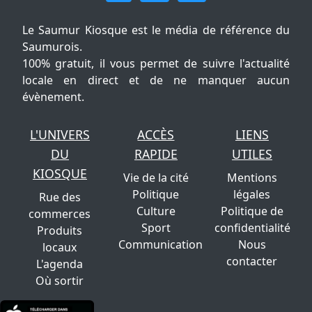
Le Saumur Kiosque est le média de référence du
Saumurois.
100% gratuit, il vous permet de suivre l'actualité
locale en direct et de ne manquer aucun
évènement.
L'UNIVERS
ACCÈS
LIENS
DU
RAPIDE
UTILES
KIOSQUE
Vie de la cité
Mentions
Politique
légales
Rue des
Culture
Politique de
commerces
Sport
confidentialité
Produits
Communication
Nous
locaux
contacter
L'agenda
Où sortir