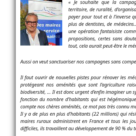
« Je souhaite que la campagn
territoire, de ruralité, d’organ
payer pour tout et à l’inverse
plus de dentistes, de médecins…
une opération fantaisiste comm
propositions, certes sans dou
tout, cela aurait peut-être le mé
Aussi on veut sanctuariser nos campagnes sans compe
Il faut ouvrir de nouvelles pistes pour rénover les m
protégeant nos aménités que sont l’agriculture raisonn
biodiversité, … Il est donc urgent d’enfin imaginer un 
fonction du nombre d’habitants qui est hégémonique
compte nos chères aménités, ce mot pas très connu mais
Il y a de plus en plus d’habitants (22 millions) qui r
maires ruraux administrent en France et tous les jou
difficiles, ils travaillent au développement de 90 % du te