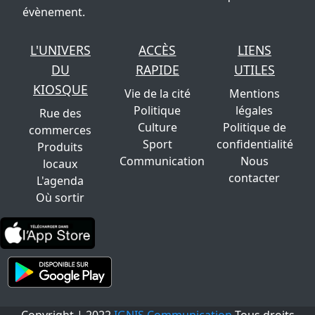
évènement.
L'UNIVERS
ACCÈS
LIENS
DU
RAPIDE
UTILES
KIOSQUE
Vie de la cité
Mentions
Politique
légales
Rue des
Culture
Politique de
commerces
Sport
confidentialité
Produits
Communication
Nous
locaux
contacter
L'agenda
Où sortir
Copyright | 2022
IGNIS Communication
Tous droits