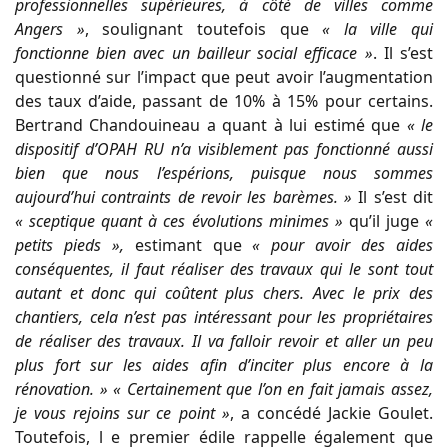
professionnelles supérieures, à côté de villes comme
Angers »
, soulignant toutefois que
« la ville qui
fonctionne bien avec un bailleur social efficace »
. Il s’est
questionné sur l’impact que peut avoir l’augmentation
des taux d’aide, passant de 10% à 15% pour certains.
Bertrand Chandouineau a quant à lui estimé que
« le
dispositif d’OPAH RU n’a visiblement pas fonctionné aussi
bien que nous l’espérions, puisque nous sommes
aujourd’hui contraints de revoir les barèmes. »
Il s’est dit
« sceptique quant à ces évolutions minimes »
qu’il juge
«
petits pieds »,
estimant que
« pour avoir des aides
conséquentes, il faut réaliser des travaux qui le sont tout
autant et donc qui coûtent plus chers. Avec le prix des
chantiers, cela n’est pas intéressant pour les propriétaires
de réaliser des travaux. Il va falloir revoir et aller un peu
plus fort sur les aides afin d’inciter plus encore à la
rénovation. » « Certainement que l’on en fait jamais assez,
je vous rejoins sur ce point »
, a concédé Jackie Goulet.
Toutefois, l e premier édile rappelle également que