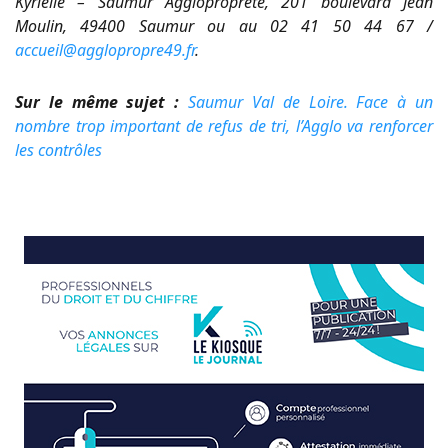
Kyrielle – Saumur Agglopropreté, 201 boulevard Jean
Moulin, 49400 Saumur ou au 02 41 50 44 67 /
accueil@agglopropre49.fr
.
Sur le même sujet :
Saumur Val de Loire. Face à un
nombre trop important de refus de tri, l’Agglo va renforcer
les contrôles