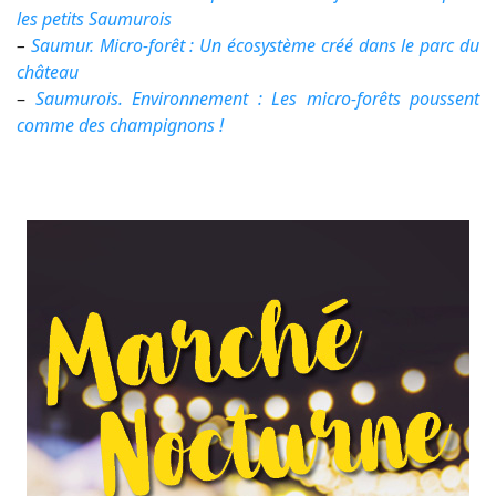
les petits Saumurois
–
Saumur. Micro-forêt : Un écosystème créé dans le parc du
château
–
Saumurois. Environnement : Les micro-forêts poussent
comme des champignons !