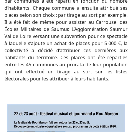
par communes a été réparti en fonction du
nombre
d’habitants. Chaque commune a ensuite attribué ses
places selon son choix
: par
tirage au sort par exemple.
Il
a
été
fait
de
même
pour
assister
au
Carrousel
des
Écoles
Militaires
de
Saumur.
L’Agglomération Saumur
Val de Loire versant une subvention pour ce spectacle
à laquelle
s’ajoute un achat de places pour 5
000
€, la
collectivité a décidé d’attribuer ces dernières
aux
habitants du territoire. Ces places ont été réparties
entre les 45
communes au prorata
de leur population
qui ont effectué un tirage au sort sur les listes
électorales pour les
attribuer à leurs habitants.