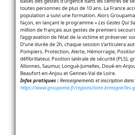
bases des gestes d’urgence dans les centres de se
toutes personnes de plus de 10 ans. La France acc
population a suivi une formation. Alors Groupama s
façon, en lançant le programme
« Les Gestes Qui S
million de français aux gestes de premiers secours
l’aggravation de l’état de la victime et préserver s
D’une durée de 2h, chaque session s’articulera a
Pompiers. Protection, Alerte, Hémorragie, Position
défibrillateur, Position latérale de sécurité (PLS),
Allonnes, Saumur, Longué-Jumelles, Doué-en-Anjou,
Beaufort-en-Anjou et Gennes-Val de Loire.
Infos pratiques :
Renseignements et inscription dans
https://www.groupama.fr/regions/loire-bretagne/les-g