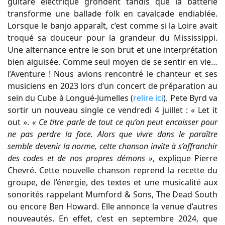
guitare électrique grondent tandis que la batterie
transforme une ballade folk en cavalcade endiablée.
Lorsque le banjo apparaît, c’est comme si la Loire avait
troqué sa douceur pour la grandeur du Mississippi.
Une alternance entre le son brut et une interprétation
bien aiguisée. Comme seul moyen de se sentir en vie…
l’Aventure ! Nous avions rencontré le chanteur et ses
musiciens en 2023 lors d’un concert de préparation au
sein du Cube à Longué-Jumelles (
relire ici
). Pete Byrd va
sortir un nouveau single ce vendredi 4 juillet : « Let it
out ».
« Ce titre parle de tout ce qu’on peut encaisser pour
ne pas perdre la face. Alors que vivre dans le paraître
semble devenir la norme, cette chanson invite à s’affranchir
des codes et de nos propres démons »
, explique Pierre
Chevré. Cette nouvelle chanson reprend la recette du
groupe, de l’énergie, des textes et une musicalité aux
sonorités rappelant Mumford & Sons, The Dead South
ou encore Ben Howard. Elle annonce la venue d’autres
nouveautés. En effet, c’est en septembre 2024, que