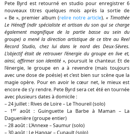
Pete Byrd est retourné en studio pour enregistrer 6
nouveaux titres quelques mois après la sortie de
« Be », premier album (
relire notre article
).
« Timothée
Le Hénaff (ndlr spécialiste et artisan du son qui se charge
également magnifique de la partie basse au sein du
groupe) a mené la direction artistique de ce titre au Reel
Record Studio, chez lui dans le nord des Deux-Sèvres.
L’objectif était de retrouver l’énergie du groupe en live et,
ainsi, affirmer son identité »,
poursuit le chanteur. Et de
l’énergie, le groupe en a à revendre (mais toujours
avec une dose de poésie) et c’est bien sur scène que la
magie opère. Pour en avoir le cœur net, le mieux est
encore de s’y rendre. Pete Byrd sera cet été en tournée
avec plusieurs dates à domicile :
– 24 juillet : Rives de Loire – Le Thoureil (solo)
er
– 1
août : Guinguette La Barbe à Maman – La
Daguenière (groupe entier)
– 28 août : L’Annexe – Saumur (solo)
– 30 août : Le Hangar – Cunault (solo)