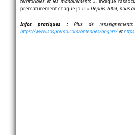
territoriales et les manquements »
, indique l’assoc
prématurément chaque jour.
« Depuis 2004,
nous av
Infos pratiques :
Plus de renseignements
https://www.sosprema.com/antennes/angers/
et
http