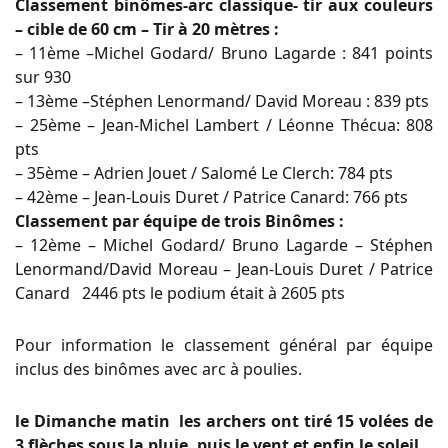
Classement binômes-arc classique- tir aux couleurs
– cible de 60 cm – Tir à 20 mètres :
– 11ème –Michel Godard/ Bruno Lagarde : 841 points
sur 930
– 13ème –Stéphen Lenormand/ David Moreau : 839 pts
– 25ème – Jean-Michel Lambert / Léonne Thécua: 808
pts
– 35ème – Adrien Jouet / Salomé Le Clerch: 784 pts
– 42ème – Jean-Louis Duret / Patrice Canard: 766 pts
Classement par équipe de trois Binômes :
– 12ème – Michel Godard/ Bruno Lagarde – Stéphen
Lenormand/David Moreau – Jean-Louis Duret / Patrice
Canard 2446 pts le podium était à 2605 pts
Pour information le classement général par équipe
inclus des binômes avec arc à poulies.
le Dimanche matin les archers ont tiré 15 volées de
3 flèches sous la pluie, puis le vent et enfin le soleil .