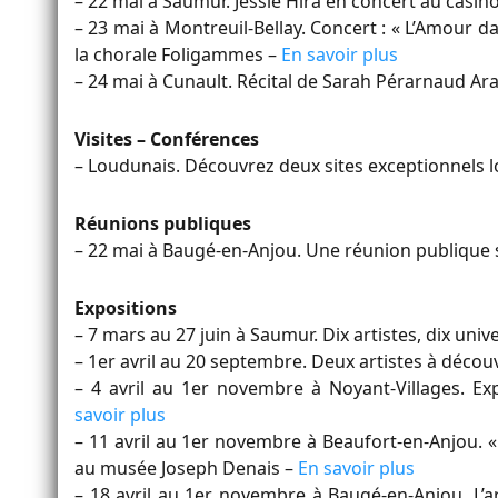
– 22 mai à Saumur. Jessie Hira en concert au casin
– 23 mai à Montreuil-Bellay. Concert : « L’Amour 
la chorale Foligammes –
En savoir plus
– 24 mai à Cunault. Récital de Sarah Pérarnaud A
Visites – Conférences
– Loudunais. Découvrez deux sites exceptionnels lo
Réunions publiques
– 22 mai à Baugé-en-Anjou. Une réunion publique su
Expositions
– 7 mars au 27 juin à Saumur. Dix artistes, dix uni
– 1er avril au 20 septembre. Deux artistes à déco
– 4 avril au 1er novembre à Noyant-Villages. Ex
savoir plus
– 11 avril au 1er novembre à Beaufort-en-Anjou. « 
au musée Joseph Denais –
En savoir plus
– 18 avril au 1er novembre à Baugé-en-Anjou. L’a