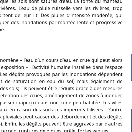
et que les sols sont saturés d’eau. La fonte du manteau
ières. L’eau de pluie ruisselle vers les rivières, trop
ortent de leur lit. Des pluies d’intensité modérée, qui
quer des inondations par montée lente et progressive
ne.
énomène – l’eau d’un cours d’eau en crue qui peut alors
 exposition – l’activité humaine installée dans l’espace
s). Les dégâts provoqués par les inondations dépendent
état de saturation en eau du sol) mais également de
des sols). Ils peuvent être réduits grâce à des mesures
 rétention des crues, aménagement de zones à inonder,
asser inaperçu dans une zone peu habitée. Les villes
aux en raison des surfaces imperméabilisées. D’autre
ux pluviales peut causer des débordement et des dégâts
). Enfin, les dégâts peuvent être aggravés par d’autres
 terrain, ruptures de digues, grêle, fortes vagues.