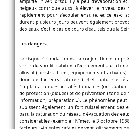
amplifié l’hiver, lorsqu’il y a peu d’évaporation 
neigeux contribue aussi à élever le niveau des riv
rapidement pour s’écouler ensuite, et celles-ci s
durent plusieurs jours peuvent également provo
des eaux, c’est le cas de cours d’eau tels que la Sei
Les dangers
Le risque d’inondation est la conjonction d’un ph
sortir de son lit habituel d’écoulement – et d’une
alluvial (constructions, équipements et activité
donc de facteurs naturels (relief, nature et 
l’implantation des activités humaines (occupation 
de protection (digues) et de prévention (zone de
information, préparation…). Le phénomène peut p
subissent également un fort ruissellement des e
part, la saturation du réseau d’évacuation des ea
considérables (exemple : Nîmes, le 3 octobre 1988
facteurs : violentes rafales de vent, glissements de