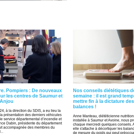
re. Pompiers : De nouveaux
Nos conseils diététiques d
ur les centres de Saumur et
semaine : il est grand tem
-Anjou
mettre fin à la dictature des
balances !
4, à la direction du SDIS, a eu lieu la
 la présentation des derniers véhicules
Anne Manteau, diététicienne nutrition
le service départemental d’incendie et
installée à Saumur et Avoine, nous p
ence Dabin, présidente du département
chaque mercredi quelques conseils. A
tait accompagnée des membres du
elle s'attache à décortiquer les balanc
...
de mesure du poids qui peut préoccup