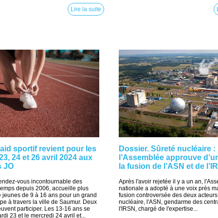
Lire la suite
id sportif revient pour les
Dossier. Sûreté nucléaire :
23, 24 et 26 avril 2024 aux
l’Assemblée approuve d’u
s JO
la fusion de l’ASN et de l’
endez-vous incontournable des
Après l'avoir rejetée il y a un an, l'A
temps depuis 2006, accueille plus
nationale a adopté à une voix près ma
e jeunes de 9 à 16 ans pour un grand
fusion controversée des deux acteurs 
pe à travers la ville de Saumur. Deux
nucléaire, l'ASN, gendarme des centra
uvent participer. Les 13-16 ans se
l'IRSN, chargé de l'expertise...
di 23 et le mercredi 24 avril et...