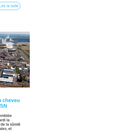
Lire la suite
n cheveu
IRSN
ssemblée
rdi la
de la sûreté
les, et