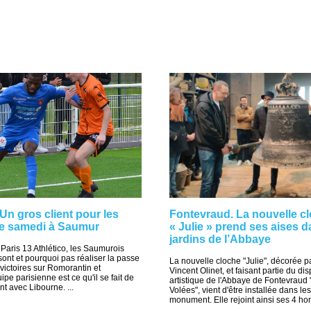
 Un gros client pour les
Fontevraud. La nouvelle c
e samedi à Saumur
« Julie » prend ses aises d
jardins de l’Abbaye
Paris 13 Athlético, les Saumurois
sont et pourquoi pas réaliser la passe
La nouvelle cloche "Julie", décorée par
 victoires sur Romorantin et
Vincent Olinet, et faisant partie du disp
pe parisienne est ce qu'il se fait de
artistique de l'Abbaye de Fontevraud 
t avec Libourne. ...
Volées", vient d'être installée dans le
monument. Elle rejoint ainsi ses 4 ho