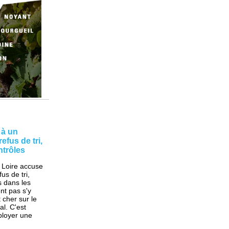
 à un
efus de tri,
ntrôles
 Loire accuse
us de tri,
s dans les
nt pas s'y
 cher sur le
al. C'est
ployer une