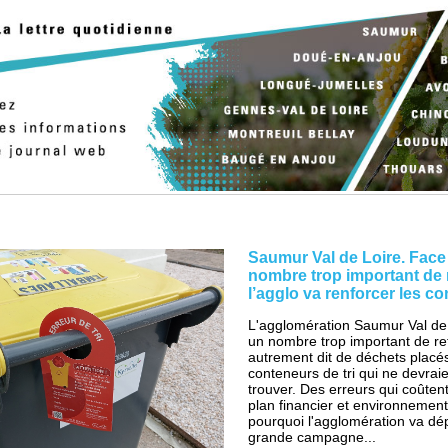
Saumur Val de Loire. Face
nombre trop important de r
l’agglo va renforcer les co
L'agglomération Saumur Val de
un nombre trop important de ref
autrement dit de déchets placé
conteneurs de tri qui ne devraie
trouver. Des erreurs qui coûtent
plan financier et environnement
pourquoi l'agglomération va dé
grande campagne...