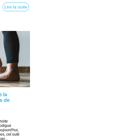
Lire la suite
e la
ps de
niste
rodigue
ujourd'hui,
es, cet outil
er...