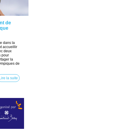
int de
ique
e dans la
t accueillir
ec deux
s pour
rtager la
lympiques de
Lire la suite