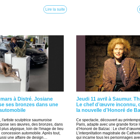
Lire la suite
mars à Distré. Josiane
Jeudi 11 avril à Saumur. Th
se ses bronzes dans une
Le chef d’œuvre inconnu, 
automobile
la nouvelle d’Honoré de Ba
 l'artiste sculptrice saumuroise
Ce spectacle, découvert au printemps
xpose ses œuvres, des bronzes, dans
Paris, adapte avec une grande force 
 plus atypique, loin de l'image de lieu
d’Honoré de Balzac : Le chef d’œuvre
e concession automobile. Après tout,
L’interprétation magistrale de Cather
ussi une affaire de design....
qui incarne tous les personnages av