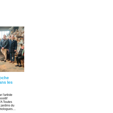
loche
ans les
 l'artiste
ositif
"A Toutes
s jardins du
mologues....