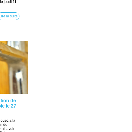
le jeudi 11
Lire la suite
tion de
le le 27
ouet, à la
on de
ait avoir