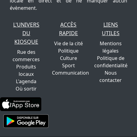
locale en direct et de ne manquer aucun
évènement.
L'UNIVERS
ACCÈS
LIENS
DU
RAPIDE
UTILES
KIOSQUE
Vie de la cité
Mentions
Politique
légales
Rue des
Culture
Politique de
commerces
Sport
confidentialité
Produits
Communication
Nous
locaux
contacter
L'agenda
Où sortir