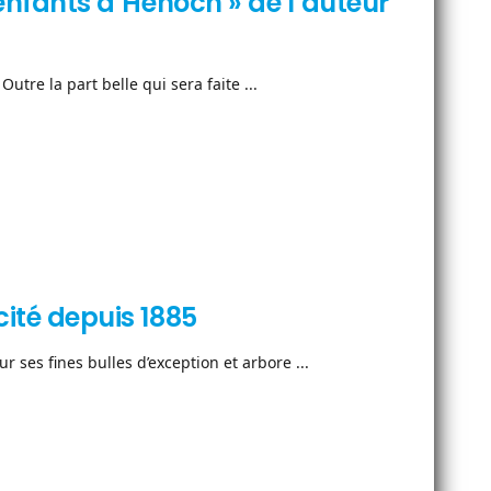
s enfants d’Hénoch » de l’auteur
utre la part belle qui sera faite ...
cité depuis 1885
 ses fines bulles d’exception et arbore ...