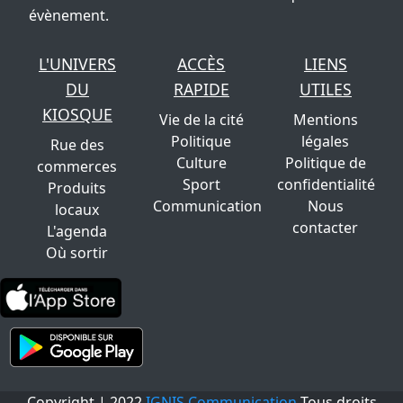
évènement.
L'UNIVERS
ACCÈS
LIENS
DU
RAPIDE
UTILES
KIOSQUE
Vie de la cité
Mentions
Politique
légales
Rue des
Culture
Politique de
commerces
Sport
confidentialité
Produits
Communication
Nous
locaux
contacter
L'agenda
Où sortir
Copyright | 2022
IGNIS Communication
Tous droits