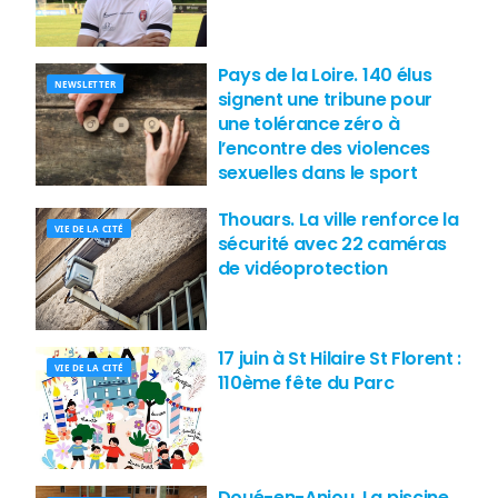
Pays de la Loire. 140 élus
NEWSLETTER
signent une tribune pour
une tolérance zéro à
l’encontre des violences
sexuelles dans le sport
Thouars. La ville renforce la
VIE DE LA CITÉ
sécurité avec 22 caméras
de vidéoprotection
17 juin à St Hilaire St Florent :
VIE DE LA CITÉ
110ème fête du Parc
Doué-en-Anjou. La piscine