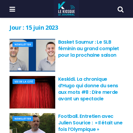
Jour :
15 juin 2023
Basket Saumur : Le SLB
NEWSLETTER
féminin au grand complet
pour la prochaine saison
Keskidi. La chronique
VIE DE LA CITÉ
d’Hugo qui donne du sens
aux mots #8 : Dire merde
avant un spectacle
Football. Entretien avec
NEWSLETTER
Julien Sourice : » Il était une
fois l’Olympique »