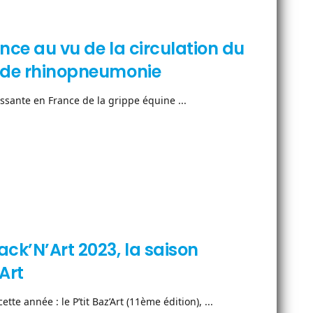
lance au vu de la circulation du
as de rhinopneumonie
oissante en France de la grippe équine ...
ack’N’Art 2023, la saison
Art
tte année : le P’tit Baz’Art (11ème édition), ...