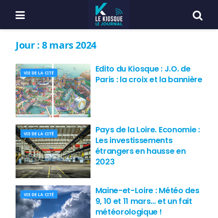
Jour :
8 mars 2024
Edito du Kiosque : J.O. de
VIE DE LA CITÉ
Paris : la croix et la bannière
Pays de la Loire. Economie :
VIE DE LA CITÉ
Les investissements
étrangers en hausse en
2023
Maine-et-Loire : Météo des
VIE DE LA CITÉ
9, 10 et 11 mars… et un fait
météorologique !