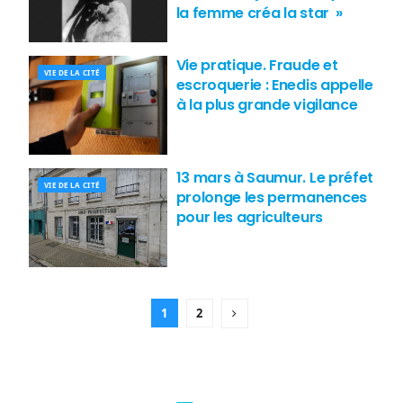
la femme créa la star »
Vie pratique. Fraude et
VIE DE LA CITÉ
escroquerie : Enedis appelle
à la plus grande vigilance
13 mars à Saumur. Le préfet
VIE DE LA CITÉ
prolonge les permanences
pour les agriculteurs
1
2