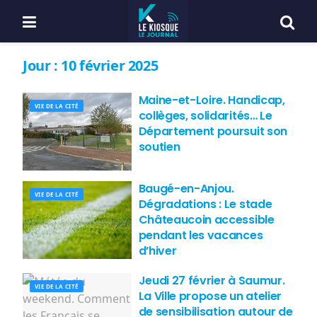
Jour :
10 février 2025
Maine-et-Loire. Handicap,
VIE DE LA CITÉ
collèges, solidarités… Le
Département poursuit son
soutien
Baugé-en-Anjou.
VIE DE LA CITÉ
Dégradations : Le stade
Châteaucoin accessible
pendant les vacances
d’hiver
Jeudi 27 février à Saumur.
VIE DE LA CITÉ
La Ville propose un atelier
de sensibilisation autour de