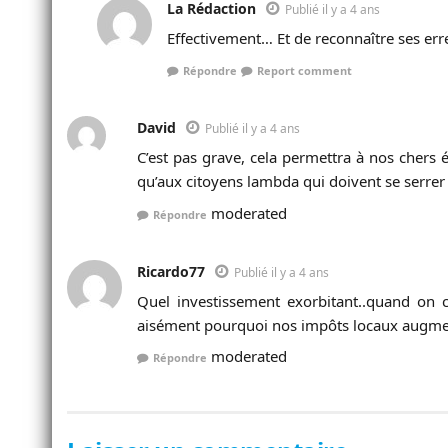
La Rédaction
Publié il y a 4 ans
Effectivement… Et de reconnaître ses erre
Répondre
Report comment
David
Publié il y a 4 ans
C’est pas grave, cela permettra à nos chers é
qu’aux citoyens lambda qui doivent se serrer
moderated
Répondre
Ricardo77
Publié il y a 4 ans
Quel investissement exorbitant..quand on co
aisément pourquoi nos impôts locaux augment
moderated
Répondre