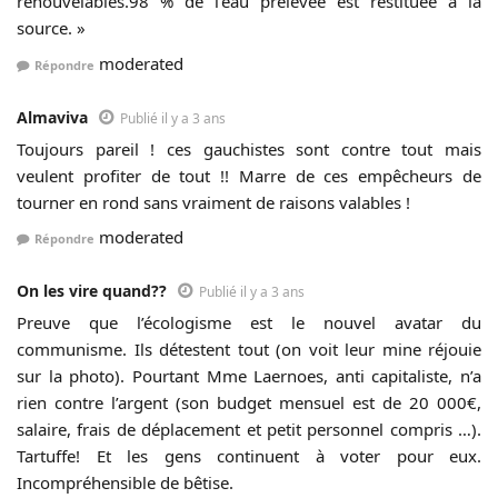
renouvelables.98 % de l’eau prélevée est restituée à la
source. »
moderated
Répondre
Almaviva
Publié il y a 3 ans
Toujours pareil ! ces gauchistes sont contre tout mais
veulent profiter de tout !! Marre de ces empêcheurs de
tourner en rond sans vraiment de raisons valables !
moderated
Répondre
On les vire quand??
Publié il y a 3 ans
Preuve que l’écologisme est le nouvel avatar du
communisme. Ils détestent tout (on voit leur mine réjouie
sur la photo). Pourtant Mme Laernoes, anti capitaliste, n’a
rien contre l’argent (son budget mensuel est de 20 000€,
salaire, frais de déplacement et petit personnel compris …).
Tartuffe! Et les gens continuent à voter pour eux.
Incompréhensible de bêtise.