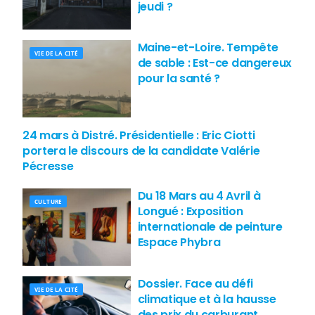
jeudi ?
Maine-et-Loire. Tempête
VIE DE LA CITÉ
de sable : Est-ce dangereux
pour la santé ?
24 mars à Distré. Présidentielle : Eric Ciotti
NEWSLETTER
portera le discours de la candidate Valérie
Pécresse
Du 18 Mars au 4 Avril à
CULTURE
Longué : Exposition
internationale de peinture
Espace Phybra
Dossier. Face au défi
VIE DE LA CITÉ
climatique et à la hausse
des prix du carburant,