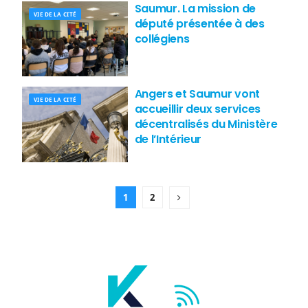
Saumur. La mission de
VIE DE LA CITÉ
député présentée à des
collégiens
Angers et Saumur vont
VIE DE LA CITÉ
accueillir deux services
décentralisés du Ministère
de l’Intérieur
1
2