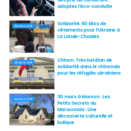
adoptez l’éco-conduite
Solidarité. 60 kilos de
VIE DE LA CITÉ
vêtements pour l’Ukraine à
La Lande-Chasles
Chinon. Très bel élan de
VIE DE LA CITÉ
solidarité dans le chinonais
pour les réfugiés ukrainiens
30 mars à Marson : Les
VIE DE LA CITÉ
Petits Secrets du
Marsonnais : Une
découverte culturelle et
ludique