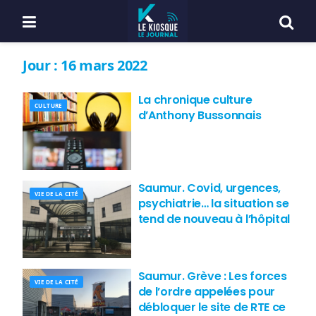
Jour :
16 mars 2022
La chronique culture
CULTURE
d’Anthony Bussonnais
Saumur. Covid, urgences,
VIE DE LA CITÉ
psychiatrie… la situation se
tend de nouveau à l’hôpital
Saumur. Grève : Les forces
VIE DE LA CITÉ
de l’ordre appelées pour
débloquer le site de RTE ce