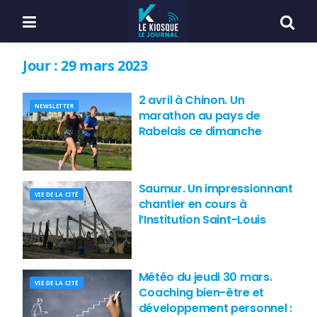
Jour :
29 mars 2023
2 avril à Chinon. Un
NEWSLETTER
marathon au pays de
Rabelais ce dimanche
Saumur. Un impressionnant
VIE DE LA CITÉ
chantier en cours à
l’Institution Saint-Louis
Météo du jeudi 30 mars.
VIE DE LA CITÉ
Coaching bien-être et
développement personnel :