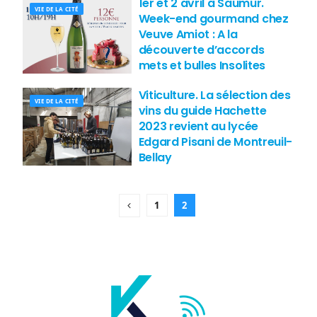
1er et 2 avril à Saumur.
VIE DE LA CITÉ
Week-end gourmand chez
Veuve Amiot : A la
découverte d’accords
mets et bulles Insolites
Viticulture. La sélection des
VIE DE LA CITÉ
vins du guide Hachette
2023 revient au lycée
Edgard Pisani de Montreuil-
Bellay
1
2