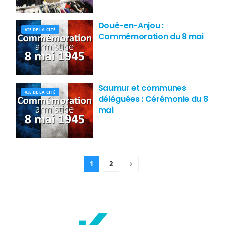
Doué-en-Anjou :
VIE DE LA CITÉ
Commémoration du 8 mai
Saumur et communes
VIE DE LA CITÉ
déléguées : Cérémonie du 8
mai
1
2