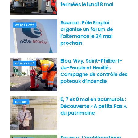
fermées le lundi 8 mai
Saumur. Pôle Emploi
VIE DE LA CITÉ
organise un forum de
l’alternance le 24 mai
prochain
Blou, Vivy, Saint-Philbert-
VIE DE LA CITÉ
du-Peuple et Neuillé :
Campagne de contrôle des
poteaux d’incendie
6, 7 et 8 mai en Saumurois :
CULTURE
Découverte « A petits Pas »,
du patrimoine.
Saumur. L’emblématique