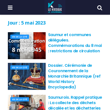
Jour :
5 mai 2023
Saumur et communes
VIE DE LA CITÉ
déléguées.
Commémorations du 8 mai
: restrictions de circulation
Dossier. Cérémonie de
VIE DE LA CITÉ
Couronnement de la
Monarchie Britannique (ref
World History
Encyclopedia)
Saumurois. Rappel pratique
VIE DE LA CITÉ
: La collecte des déchets
décalée et les déchetteries