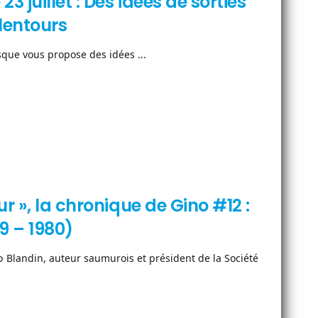
 juillet : Des idées de sorties
lentours
sque vous propose des idées ...
r », la chronique de Gino #12 :
39 – 1980)
 Blandin, auteur saumurois et président de la Société