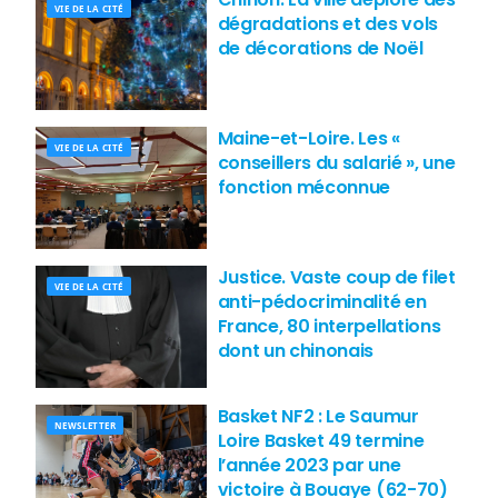
VIE DE LA CITÉ
dégradations et des vols
de décorations de Noël
Maine-et-Loire. Les «
VIE DE LA CITÉ
conseillers du salarié », une
fonction méconnue
Justice. Vaste coup de filet
VIE DE LA CITÉ
anti-pédocriminalité en
France, 80 interpellations
dont un chinonais
Basket NF2 : Le Saumur
NEWSLETTER
Loire Basket 49 termine
l’année 2023 par une
victoire à Bouaye (62-70)