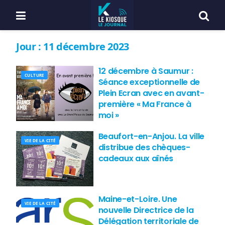
Jour :
11 décembre 2023
12 décembre à Saumur :
CULTURE
Séance exceptionnelle de
Plein Ecran avec en avant-
première « Ma France à
moi »
Beaufort-en-Anjou. La ville
VIE DE LA CITÉ
distribue des chèques-
cadeaux aux aînés
Maine-et-Loire. Une
VIE DE LA CITÉ
nouvelle Directrice de la
Délégation territoriale de