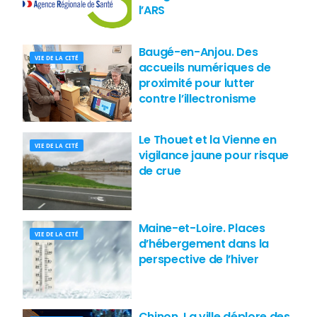
l’ARS
Baugé-en-Anjou. Des
VIE DE LA CITÉ
accueils numériques de
proximité pour lutter
contre l’illectronisme
Le Thouet et la Vienne en
VIE DE LA CITÉ
vigilance jaune pour risque
de crue
Maine-et-Loire. Places
VIE DE LA CITÉ
d’hébergement dans la
perspective de l’hiver
Chinon. La ville déplore des