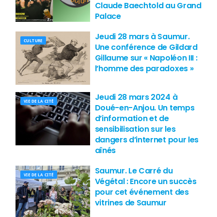
Claude Baechtold au Grand
Palace
Jeudi 28 mars à Saumur.
CULTURE
Une conférence de Gildard
Gillaume sur « Napoléon III :
l’homme des paradoxes »
Jeudi 28 mars 2024 à
VIE DE LA CITÉ
Doué-en-Anjou. Un temps
d’information et de
sensibilisation sur les
dangers d’internet pour les
aînés
Saumur. Le Carré du
VIE DE LA CITÉ
Végétal : Encore un succès
pour cet événement des
vitrines de Saumur