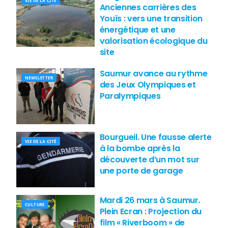
VIE DE LA CITÉ
Anciennes carrières des
Youïs : vers une transition
énergétique et une
valorisation écologique du
site
Saumur avance au rythme
NEWSLETTER
des Jeux Olympiques et
Paralympiques
Bourgueil. Une fausse alerte
VIE DE LA CITÉ
à la bombe après la
découverte d’un mot sur
une porte de garage
Mardi 26 mars à Saumur.
CULTURE
Plein Ecran : Projection du
film « Riverboom » de