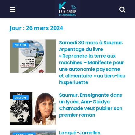
Jour :
26 mars 2024
Samedi 30 mars à Saumur.
CULTURE
Arpentage du livre
« Reprendre la terre aux
machines – Manifeste pour
une autonomie paysanne
et alimentaire » au tiers-lieu
l’Esperluette
Saumur. Enseignante dans
CULTURE
un lycée, Ann-Gladys
Chamade veut publier son
premier roman
Longué-Jumelles.