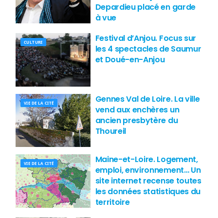
Depardieu placé en garde
à vue
Festival d’Anjou. Focus sur
CULTURE
les 4 spectacles de Saumur
et Doué-en-Anjou
Gennes Val de Loire. La ville
VIE DE LA CITÉ
vend aux enchères un
ancien presbytère du
Thoureil
Maine-et-Loire. Logement,
VIE DE LA CITÉ
emploi, environnement… Un
site internet recense toutes
les données statistiques du
territoire