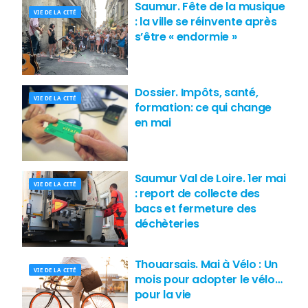
Saumur. Fête de la musique
VIE DE LA CITÉ
: la ville se réinvente après
s’être « endormie »
Dossier. Impôts, santé,
VIE DE LA CITÉ
formation: ce qui change
en mai
Saumur Val de Loire. 1er mai
VIE DE LA CITÉ
: report de collecte des
bacs et fermeture des
déchèteries
Thouarsais. Mai à Vélo : Un
VIE DE LA CITÉ
mois pour adopter le vélo…
pour la vie