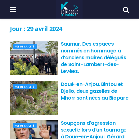
Jour :
29 avril 2024
Saumur. Des espaces
VIE DE LA CITÉ
nommés en hommage à
d’anciens maires délégués
de Saint-Lambert-des-
Levées.
Doué-en-Anjou. Bintou et
VIE DE LA CITÉ
Djello, deux gazelles de
Mhorr sont nées au Bioparc
Soupçons d’agression
VIE DE LA CITÉ
sexuelle lors d’un tournage
à Doué-en-Anjou : Gérard