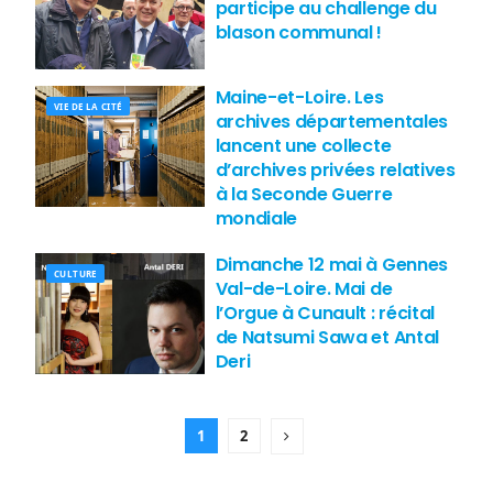
participe au challenge du
blason communal !
Maine-et-Loire. Les
VIE DE LA CITÉ
archives départementales
lancent une collecte
d’archives privées relatives
à la Seconde Guerre
mondiale
Dimanche 12 mai à Gennes
CULTURE
Val-de-Loire. Mai de
l’Orgue à Cunault : récital
de Natsumi Sawa et Antal
Deri
1
2