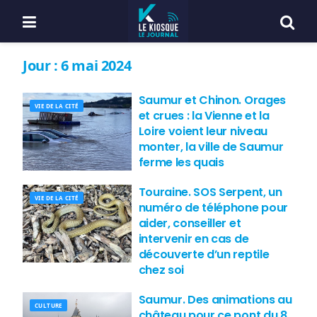
Jour :
6 mai 2024
Saumur et Chinon. Orages
VIE DE LA CITÉ
et crues : la Vienne et la
Loire voient leur niveau
monter, la ville de Saumur
ferme les quais
Touraine. SOS Serpent, un
VIE DE LA CITÉ
numéro de téléphone pour
aider, conseiller et
intervenir en cas de
découverte d’un reptile
chez soi
Saumur. Des animations au
CULTURE
château pour ce pont du 8