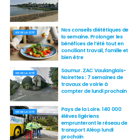
Nos conseils diététiques de
VIE DE LA CITÉ
la semaine. Prolonger les
bénéfices de l’été tout en
conciliant travail, famille et
bien être
Saumur. ZAC Vaulanglais-
VIE DE LA CITÉ
Noirettes : 7 semaines de
travaux de voirie à
compter de lundi prochain
Pays de la Loire. 140 000
VIE DE LA CITÉ
élèves ligériens
emprunteront le réseau de
transport Aléop lundi
prochain