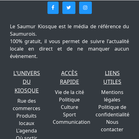
Le Saumur Kiosque est le média de référence du
Saumurois.
100% gratuit, il vous permet de suivre l'actualité
locale en direct et de ne manquer aucun
évènement.
L'UNIVERS
ACCÈS
LIENS
DU
RAPIDE
UTILES
KIOSQUE
Vie de la cité
Mentions
Politique
légales
Rue des
Culture
Politique de
commerces
Sport
confidentialité
Produits
Communication
Nous
locaux
contacter
L'agenda
Où sortir