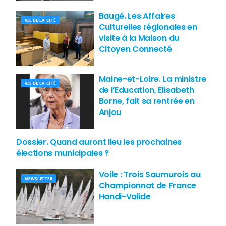
Baugé. Les Affaires
VIE DE LA CITÉ
Culturelles régionales en
visite à la Maison du
Citoyen Connecté
Maine-et-Loire. La ministre
VIE DE LA CITÉ
de l’Education, Elisabeth
Borne, fait sa rentrée en
Anjou
Dossier. Quand auront lieu les prochaines
VIE DE LA CITÉ
élections municipales ?
Voile : Trois Saumurois au
NEWSLETTER
Championnat de France
Handi-Valide