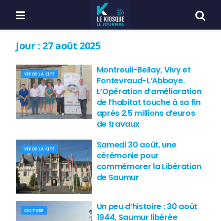
Jour :
27 août 2025
Montreuil-Bellay, Vivy et
VIE DE LA CITÉ
Fontevraud-L’Abbaye.
L’Opération d’amélioration
de l’habitat touche à sa fin
après 2.5 millions d’euros
de travaux
Samedi 30 août, une
VIE DE LA CITÉ
cérémonie pour
commémorer la Libération
de Saumur
Un peu d’histoire : 30 août
CULTURE
1944, Saumur libérée