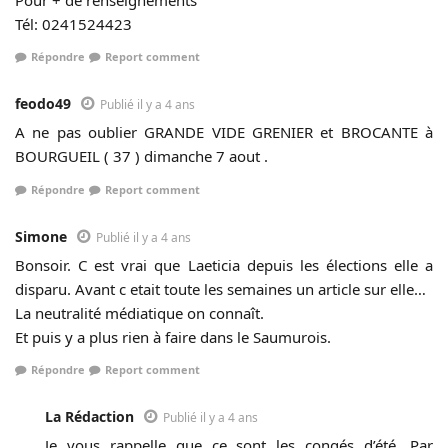
Tél: 0241524423
Répondre
Report comment
feodo49
Publié il y a 4 ans
A ne pas oublier GRANDE VIDE GRENIER et BROCANTE à
BOURGUEIL ( 37 ) dimanche 7 aout .
Répondre
Report comment
Simone
Publié il y a 4 ans
Bonsoir. C est vrai que Laeticia depuis les élections elle a
disparu. Avant c etait toute les semaines un article sur elle…
La neutralité médiatique on connaît.
Et puis y a plus rien à faire dans le Saumurois.
Répondre
Report comment
La Rédaction
Publié il y a 4 ans
Je vous rappelle que ce sont les congés d’été. Par