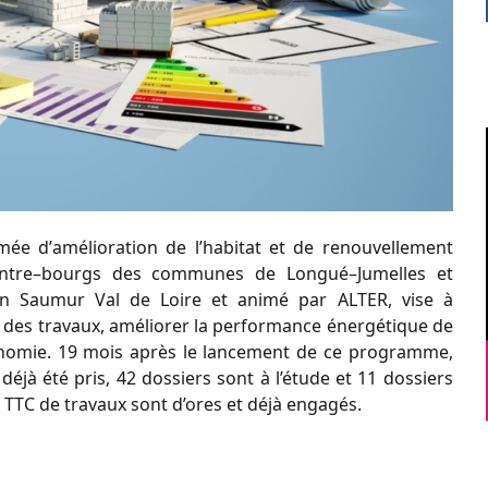
mée d’
a
mélioration de l’
h
abitat
et de renouvellement
ntre
–
bourgs
des communes de Longué
–
Jumelles et
on Saumur Val de Loire
et animé par ALTER
, vise à
des
travaux,
améliorer
la
performance
énergétique de
nomie.
19
mois après le lancement de ce programme,
déjà été pris,
42
dossiers sont à l’étude et
11
dossiers
TTC
de travaux sont d’ores et déjà engagés.