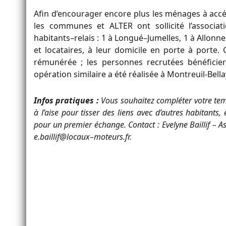
Afin d’encourager
encore plus
les ménages à acc
les communes
et ALTER ont sollicité l’associat
habitants
–
relai
s
: 1 à
Longué
–
Jumelles
, 1 à
Allonne
e
t locataires, à leur domicile en porte à porte
.
rémunérée ; les personnes recrutées
bénéfici
opération similaire a été réalisée à Montreuil-Bellay
Infos pratiques :
Vous souhaitez compléter votre tem
à
l’aise pour tisser des liens avec d’autres habitants, 
pour un premier échange.
Contact :
Evelyne Baillif
–
A
e.baillif@locaux
–
moteurs.fr.