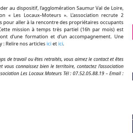
éder au
dispositif
, l
’agglomération Saumur Val de
Loire
,
ion «
Les Locaux
–
Moteurs
».
L’association
recrute
2
s pour aller à la rencontre des
propriétaires occupants
Cette mission à temps très partiel
(
16
h par mois)
est
eront d’une formation et d’un accompagnement. Une
 : Relire nos articles
ici
et
ici
.
ps de travail
ou êtes retraités
, vous aimez le contact et êtes
et vous connaissez bien le territoire, contactez
l’association
ssociation Les Locaux Moteurs
Tél
: 07
.
5
2
.
05
.
88
.
19
–
Email
: