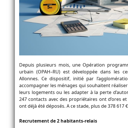
Depuis
plusieurs mois
, une Opération
p
rogram
urbain
(O
PAH
–
RU
)
est développée dans les ce
Allonnes.
Ce dispositif
,
initié par l
’agglomérati
accompagner
les
ménages
qui
souhaitent
réaliser
leurs logements ou les adapter à la perte d’auto
247
contacts avec des propriétaires
ont d’ores et
ont déjà été déposés. A ce stade, plus de
378 617
€
Recrutement de 2 habitants-relais