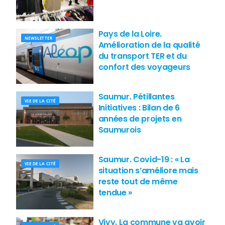
Pays de la Loire.
NEWSLETTER
Amélioration de la qualité
du transport TER et du
confort des voyageurs
Saumur. Pétillantes
VIE DE LA CITÉ
Initiatives : Bilan de 6
années de projets en
Saumurois
Saumur. Covid-19 : « La
VIE DE LA CITÉ
situation s’améliore mais
reste tout de même
tendue »
Vivy. La commune va avoir