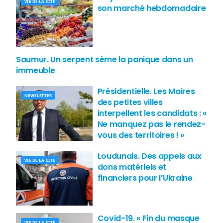
VIE DE LA CITÉ
son marché hebdomadaire
Saumur. Un serpent sème la panique dans un
VIE DE LA CITÉ
immeuble
Présidentielle. Les Maires
NEWSLETTER
des petites villes
interpellent les candidats : «
Ne manquez pas le rendez-
vous des territoires ! »
Loudunais. Des appels aux
VIE DE LA CITÉ
dons matériels et
financiers pour l’Ukraine
Covid-19. « Fin du masque
VIE DE LA CITÉ