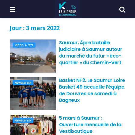
Jour :
3 mars 2022
Saumur. Âpre bataille
VIE DE LA CITÉ
judiciaire à Saumur autour
du marché du futur « éco-
quartier » du Chemin-Vert
Basket NF2. Le Saumur Loire
NEWSLETTER
Basket 49 accueille l’équipe
de Douvres ce samedi à
Bagneux
5 mars à Saumur :
NEWSLETTER
Ouverture mensuelle de la
Vestiboutique