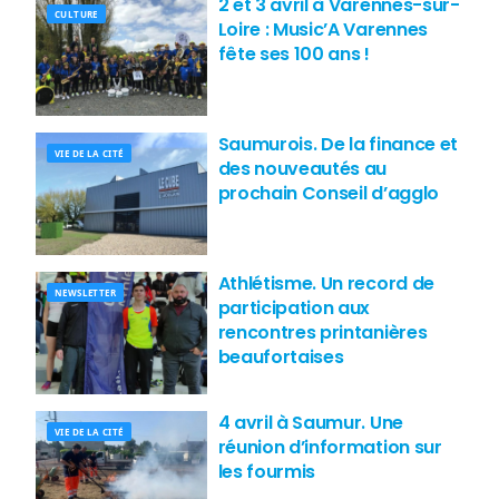
2 et 3 avril à Varennes-sur-
CULTURE
Loire : Music’A Varennes
fête ses 100 ans !
Saumurois. De la finance et
VIE DE LA CITÉ
des nouveautés au
prochain Conseil d’agglo
Athlétisme. Un record de
NEWSLETTER
participation aux
rencontres printanières
beaufortaises
4 avril à Saumur. Une
VIE DE LA CITÉ
réunion d’information sur
les fourmis