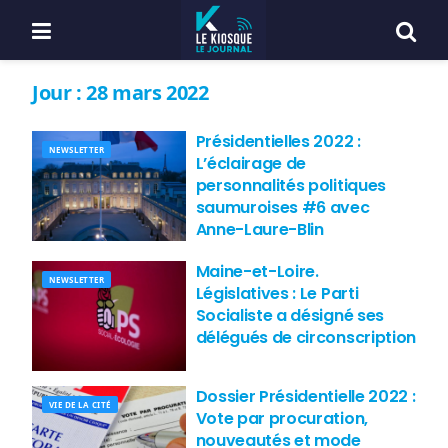
Jour :
28 mars 2022
Présidentielles 2022 :
NEWSLETTER
L’éclairage de
personnalités politiques
saumuroises #6 avec
Anne-Laure-Blin
Maine-et-Loire.
NEWSLETTER
Législatives : Le Parti
Socialiste a désigné ses
délégués de circonscription
Dossier Présidentielle 2022 :
VIE DE LA CITÉ
Vote par procuration,
nouveautés et mode