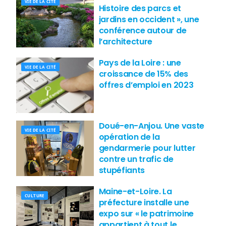
VIE DE LA CITÉ
Histoire des parcs et
jardins en occident », une
conférence autour de
l’architecture
Pays de la Loire : une
VIE DE LA CITÉ
croissance de 15% des
offres d’emploi en 2023
Doué-en-Anjou. Une vaste
VIE DE LA CITÉ
opération de la
gendarmerie pour lutter
contre un trafic de
stupéfiants
Maine-et-Loire. La
CULTURE
préfecture installe une
expo sur « le patrimoine
appartient à tout le