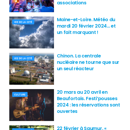
associations
Maine-et-Loire. Météo du
VIE DE LA CITÉ
mardi 20 février 2024… et
un fait marquant !
Chinon. La centrale
VIE DE LA CITÉ
nucléaire ne tourne que sur
un seul réacteur
20 mars au 20 avril en
CULTURE
Beaufortais. Festi’pousses
2024 : les réservations sont
ouvertes
22 février à Saumur. «