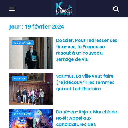
Jour :
19 février 2024
Dossier. Pour redresser ses
VIE DE LA CITÉ
finances, la France se
résout à un nouveau
serrage de vis
Saumur. La ville veut faire
CULTURE
(re)découvrir les femmes
qui ont fait l’histoire
Doué-en-Anjou. Marché de
VIE DE LA CITÉ
Noël : Appel aux
candidatures des