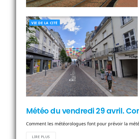
VIE DE LA CITÉ
Météo du vendredi 29 avril. C
VIE DE LA CITÉ
Comment les météorologues font pour prévoir la météo 
LIRE PLUS