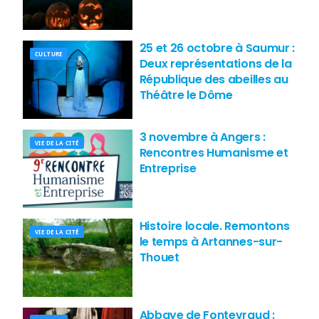
25 et 26 octobre à Saumur :
CULTURE
Deux représentations de la
République des abeilles au
Théâtre le Dôme
3 novembre à Angers :
VIE DE LA CITÉ
Rencontres Humanisme et
Entreprise
Histoire locale. Remontons
VIE DE LA CITÉ
le temps à Artannes-sur-
Thouet
Abbaye de Fontevraud :