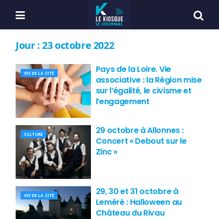
Jour :
23 octobre 2022
Pays de la Loire. Vie
VIE DE LA CITÉ
associative : la Région mise
sur l’égalité, le civisme et
l’engagement
29 octobre à Allonnes :
CULTURE
Concert « Debout sur le
Zinc »
29, 30 et 31 octobre à
VIE DE LA CITÉ
Leméré : Halloween au
Château du Rivau