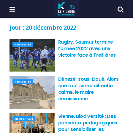
Jour :
20 décembre 2022
Rugby. Saumur termine
NEWSLETTER
l’année 2022 avec une
victoire face à Treillières
Dénezé-sous-Doué. Alors
NEWSLETTER
que tout semblait enfin
calme, le maire
démissionne
Vienne. Biodiversité : Des
VIE DE LA CITÉ
panneaux pédagogiques
pour sensibiliser les